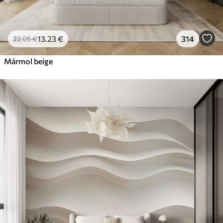
13
.23
€
314
22
.05
€
Mármol beige