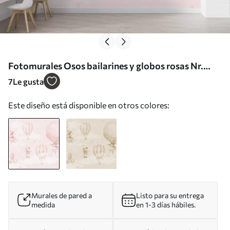
Fotomurales Osos bailarines y globos rosas Nr.
u97954
7
Le gusta
Este diseño está disponible en otros colores:
Murales de pared a
Listo para su entrega
medida
en 1-3 días hábiles.