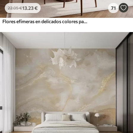
13
.23
€
71
22
.05
€
Flores efímeras en delicados colores pastel