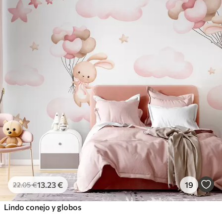
13
.23
€
19
22
.05
€
Lindo conejo y globos