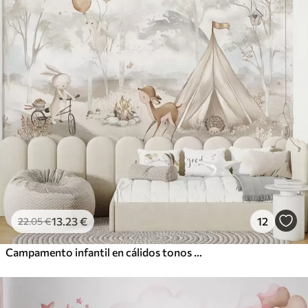
13
.23
€
12
22
.05
€
Campamento infantil en cálidos tonos beige, con tienda de campaña y animales del bosque