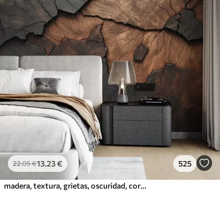
13
.23
€
525
22
.05
€
madera, textura, grietas, oscuridad, corteza, superficie