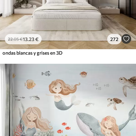
13
.23
€
272
22
.05
€
ondas blancas y grises en 3D