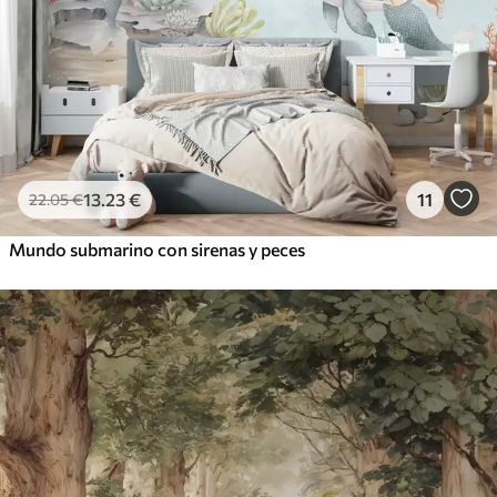
13
.23
€
11
22
.05
€
Mundo submarino con sirenas y peces