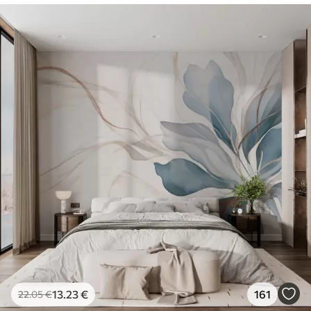
13
.23
€
161
22
.05
€