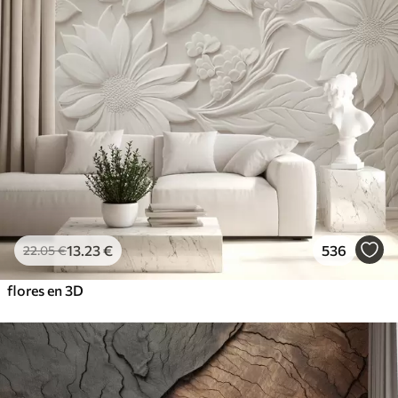
13
.23
€
536
22
.05
€
flores en 3D