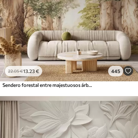
13
.23
€
445
22
.05
€
Sendero forestal entre majestuosos árboles en estilo acuarela