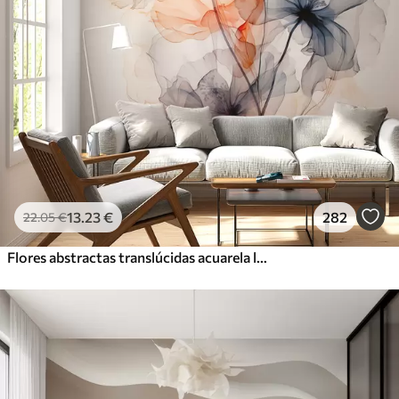
13
.23
€
282
22
.05
€
Flores abstractas translúcidas acuarela líquida