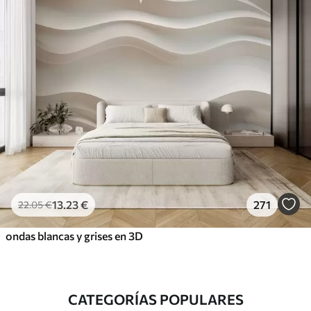
13
.23
€
271
22
.05
€
ondas blancas y grises en 3D
CATEGORÍAS POPULARES