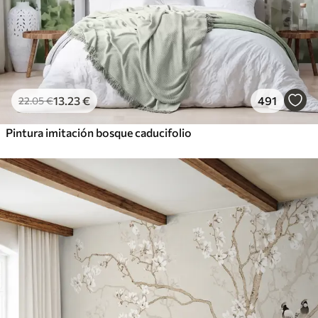
13
.23
€
491
22
.05
€
Pintura imitación bosque caducifolio