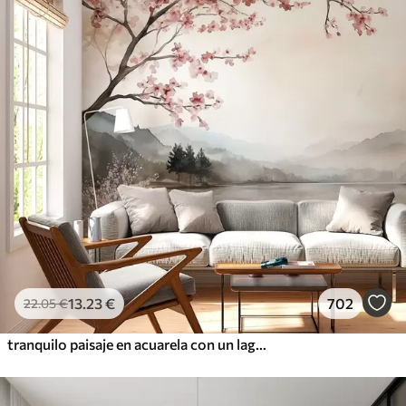
13
.23
€
702
22
.05
€
tranquilo paisaje en acuarela con un lago y un árbol en flor