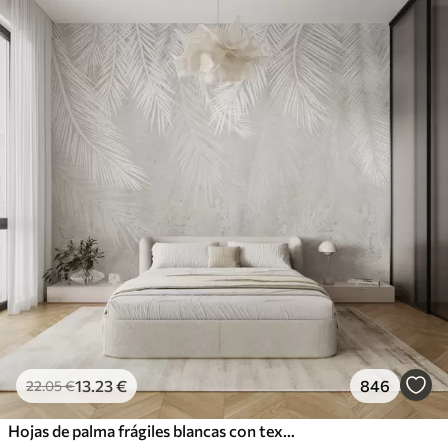
13
.23
€
846
22
.05
€
Hojas de palma frágiles blancas con textura grunge