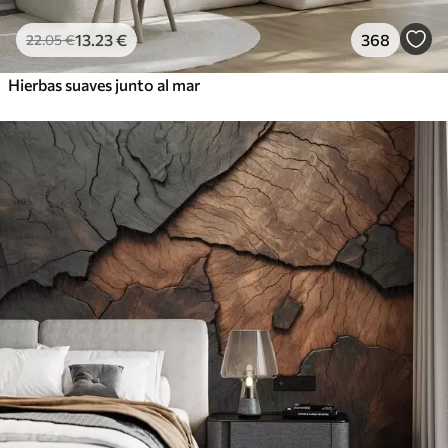
13
.23
€
368
22
.05
€
Hierbas suaves junto al mar