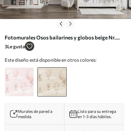
Fotomurales Osos bailarines y globos beige Nr.
u97954v1
3
Le gusta
Este diseño está disponible en otros colores:
Murales de pared a
Listo para su entrega
medida
en 1-3 días hábiles.