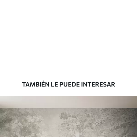
Materiales disponibles
Estándar
45
.00
27
.00
€
/m²
Premium
56
.67
34
.00
€
/m²
TAMBIÉN LE PUEDE INTERESAR
Vinilo Premium
65
.00
39
.00
€
/m²
Peel and Stick
81
.65
48
.99
€
/m²