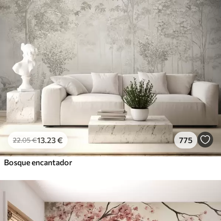
13
.23
€
775
22
.05
€
Bosque encantador