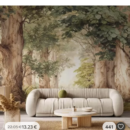
13
.23
€
441
22
.05
€