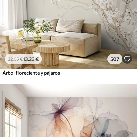
13
.23
€
507
22
.05
€
Árbol floreciente y pájaros