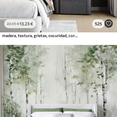
13
.23
€
525
22
.05
€
madera, textura, grietas, oscuridad, corteza, superficie