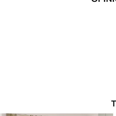
con recubrimiento de barniz
Método de aplicación
Aplicación sin fisuras
Materiales disponibles
Estándar
Pr
45
.00
56
.
27
.00
€
/m²
Vinilo Premium
Pee
65
.00
81
.
39
.00
€
/m²
T