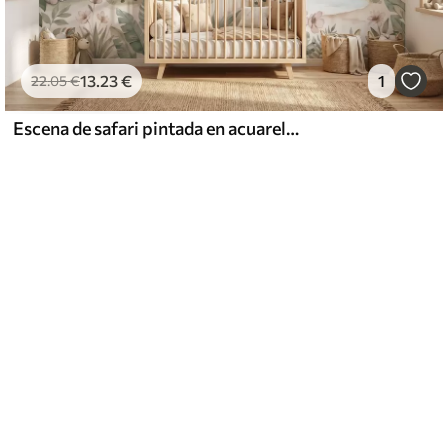
13
.23
€
1
22
.05
€
Escena de safari pintada en acuarela con animales en delicados tonos pastel, en la que aparecen una jirafa, un elefante bebé, una cebra y un cachorro de león