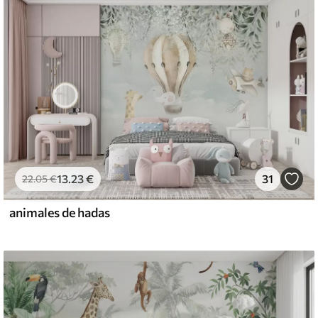
13
.23
€
31
22
.05
€
animales de hadas