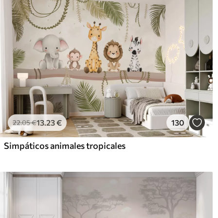
13
.23
€
130
22
.05
€
Simpáticos animales tropicales