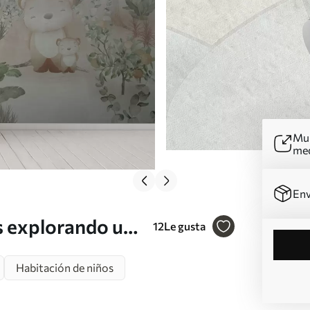
Mur
me
Env
s explorando un
12
Le gusta
Habitación de niños