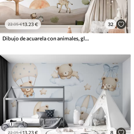
13
.23
€
32
22
.05
€
Dibujo de acuarela con animales, globos, avión y coche
13
.23
€
8
22
.05
€