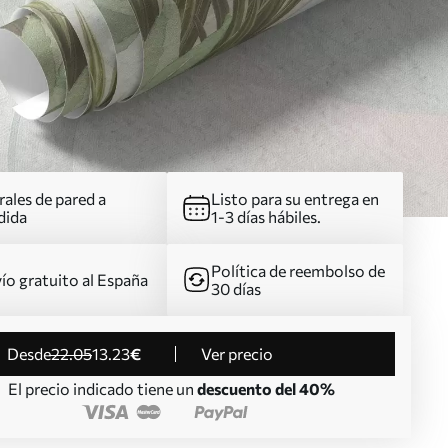
ales de pared a
Listo para su entrega en
dida
1-3 días hábiles.
Política de reembolso de
ío gratuito al España
30 días
desde
22
.05
13
.23
€
Ver precio
El precio indicado tiene un
descuento del 40%