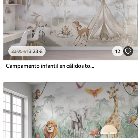
13
.23
€
12
22
.05
€
Campamento infantil en cálidos tonos beige, con tienda de campaña y animales del bosque