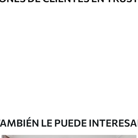
 pueden limpiarse con agua.
emium
67
34
.00
€
/m²
l and Stick
65
48
.99
€
/m²
AMBIÉN LE PUEDE INTERES