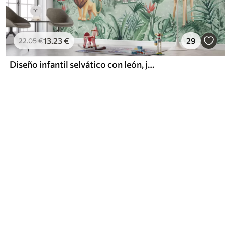
13
.23
€
29
22
.05
€
Diseño infantil selvático con león, jirafa, elefante y loros