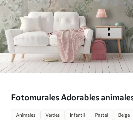
Fotomurales Adorables animale
apacible bosque Nr. u73879
Animales
Verdes
Infantil
Pastel
Beige