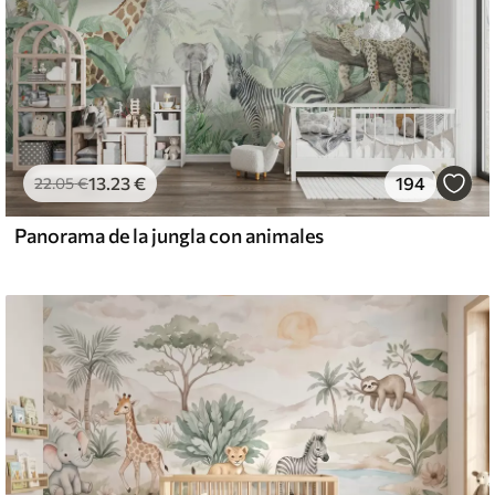
13
.23
€
194
22
.05
€
Panorama de la jungla con animales