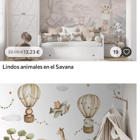
13
.23
€
19
22
.05
€
Lindos animales en el Savana