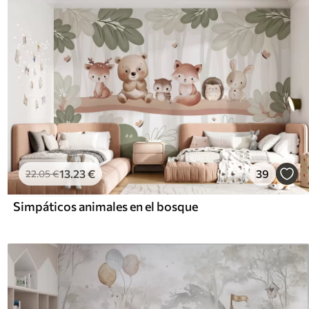
13
.23
€
39
22
.05
€
Simpáticos animales en el bosque